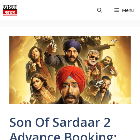
Skip
Menu
to
content
Son Of Sardaar 2
Advance Booking: