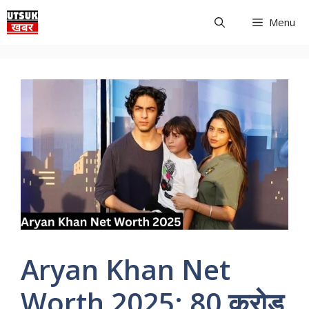
Skip
Menu
to
content
Aryan Khan Net
Worth 2025: 80 करोड़