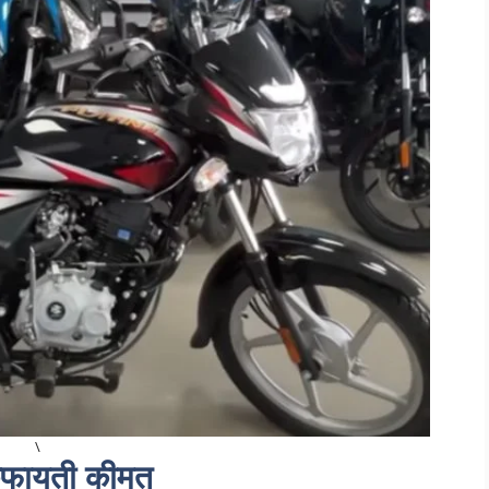
\
केफायती कीमत