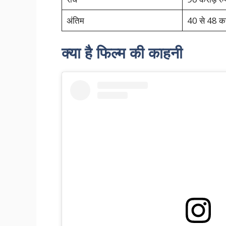
अंतिम
40 से 48 कर
क्या है फिल्म की काहनी