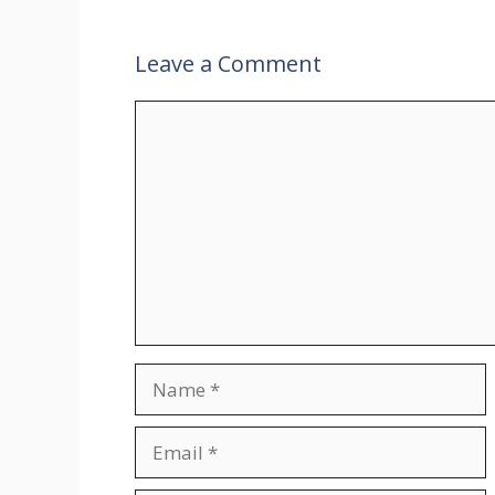
Leave a Comment
Comment
Name
Email