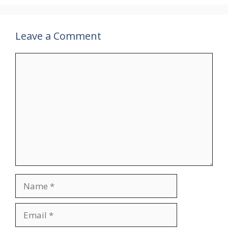
Leave a Comment
Comment
Name
Email