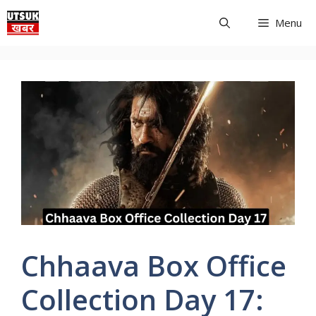
Skip
Menu
to
content
Chhaava Box Office
Collection Day 17: