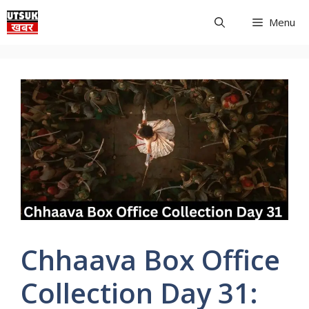
Skip
Menu
to
content
Chhaava Box Office
Collection Day 31: