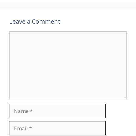
Leave a Comment
Comment
Name
Email