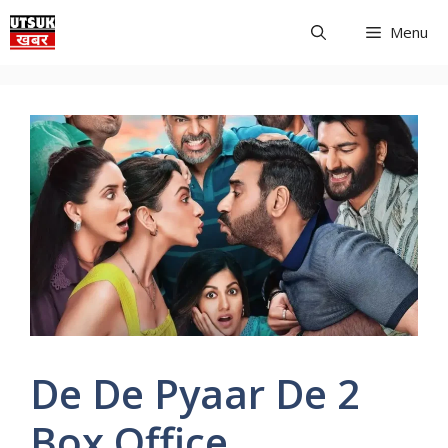
Skip
Menu
to
content
De De Pyaar De 2
Box Office