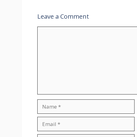
Leave a Comment
Comment
Name
Email