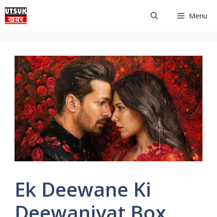
Skip
Menu
to
content
Ek Deewane Ki
Deewaniyat Box