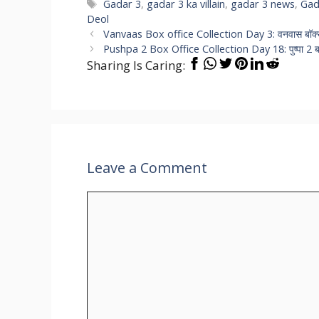
Tags
Gadar 3
,
gadar 3 ka villain
,
gadar 3 news
,
Gad
Deol
Vanvaas Box office Collection Day 3: वनवास बॉक्स
Pushpa 2 Box Office Collection Day 18: पुष्पा 2 ब
Sharing Is Caring:
Leave a Comment
Comment