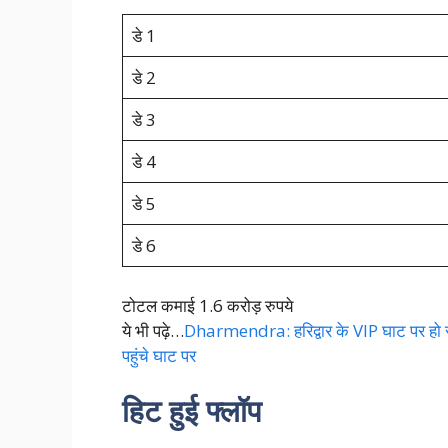
डे 1
डे 2
डे 3
डे 4
डे 5
डे 6
टोटल कमाई 1.6 करोड़ रुपये
ये भी पढ़े…
Dharmendra: हरिद्वार के VIP घाट पर हो रह
पहुंचे घाट पर
हिट हुई फ्लॉप