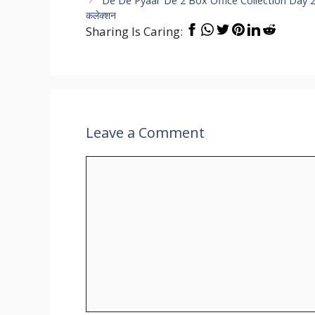
De De Pyaar De 2 Box Office Collection Day 20: अजय द
कलेक्शन
Sharing Is Caring:
Leave a Comment
Comment