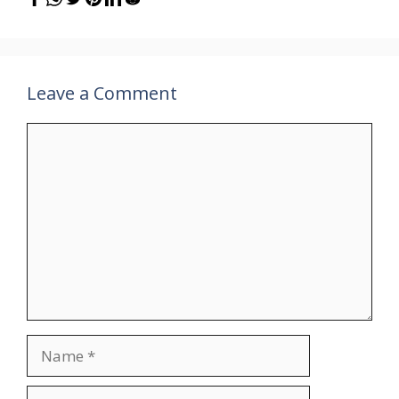
Leave a Comment
Comment
Name
Email