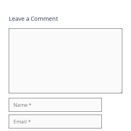
Leave a Comment
Comment
Name
Email