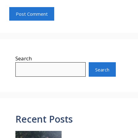
Search
Search
Recent Posts