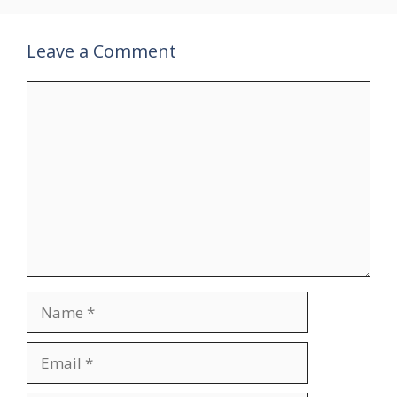
Leave a Comment
Comment
Name
Email