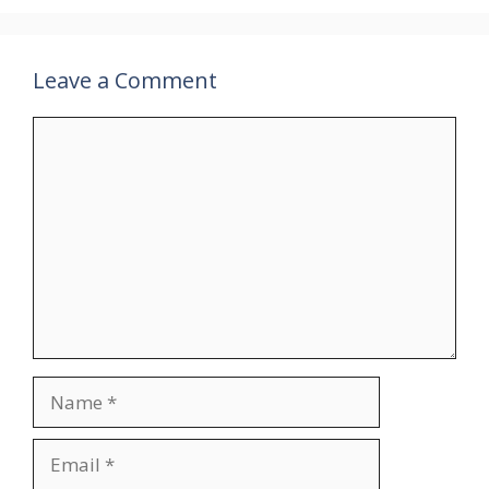
Leave a Comment
Comment
Name
Email