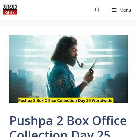
Skip
Menu
to
content
Pushpa 2 Box Office
Collection Day 25