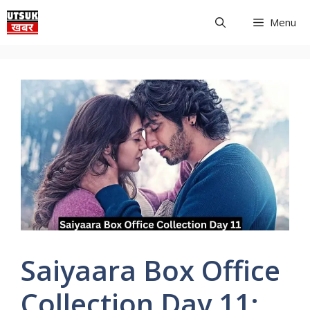
Skip
Menu
to
content
Saiyaara Box Office
Collection Day 11: