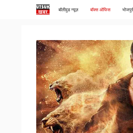
Skip
बॉलीवुड न्यूज़
बॉक्स ऑफिस
भोजपुर
to
content