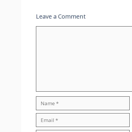
Leave a Comment
Comment
Name
Email