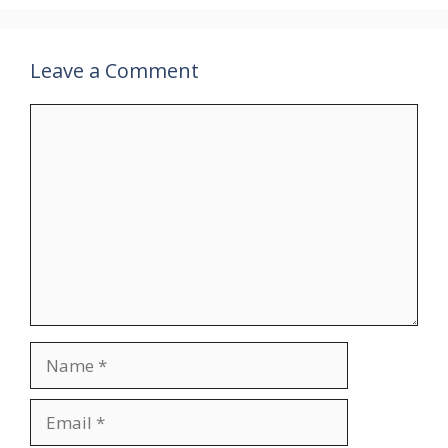
Leave a Comment
Comment
Name
Email