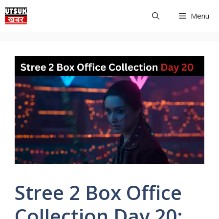
Skip
Menu
to
content
Stree 2 Box Office
Collection Day 20: