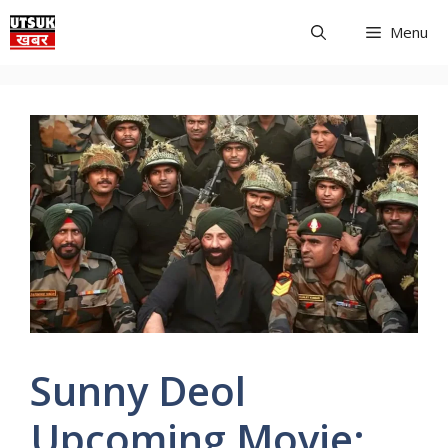
Skip
Menu
to
content
Sunny Deol
Upcoming Movie: