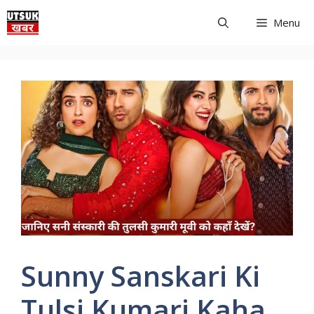
Skip
Menu
to
content
Sunny Sanskari Ki
Tulsi Kumari Kaha