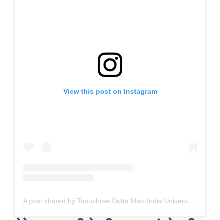
View this post on Instagram
A post shared by Tanushree Dutta Miss India Universe (@iamtanushreeduttaofficial)