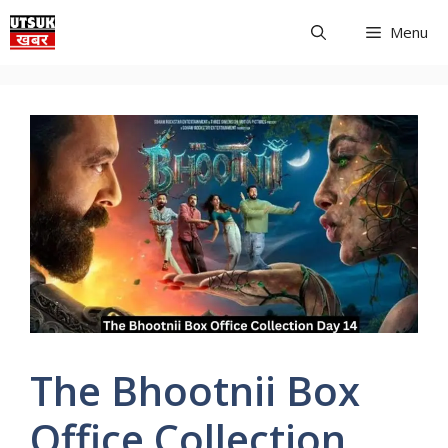
Skip
Menu
to
content
The Bhootnii Box
Office Collection