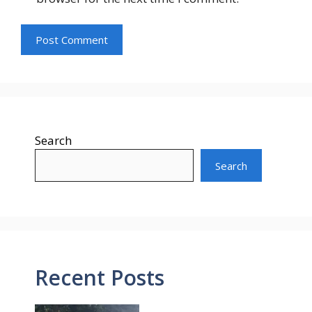
Search
Search
Recent Posts