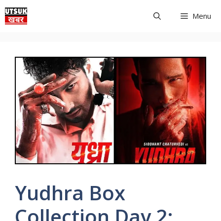
Skip
Menu
to
content
Yudhra Box
Collection Day 2: