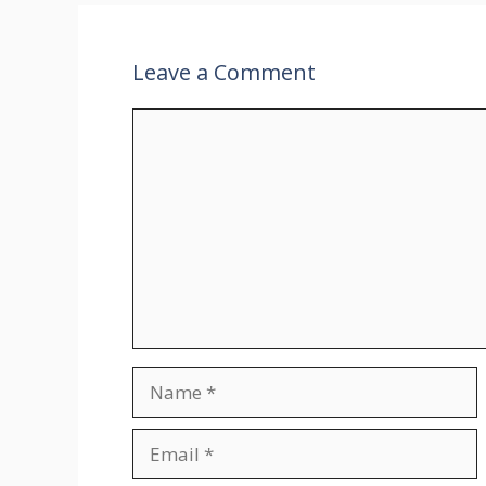
Leave a Comment
Comment
Name
Email