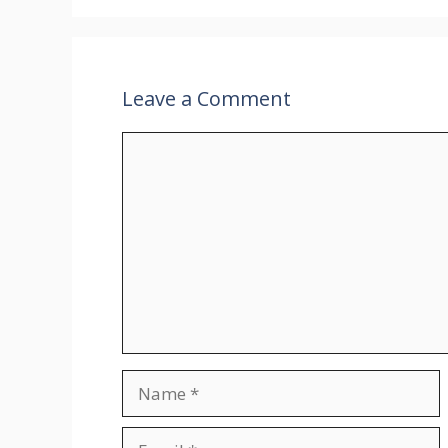
Leave a Comment
Comment
Name
Email