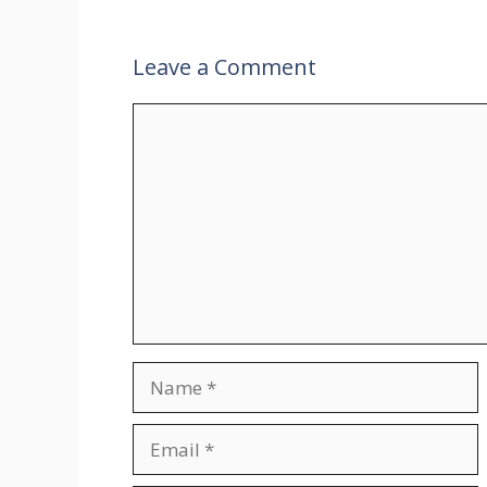
Leave a Comment
Comment
Name
Email