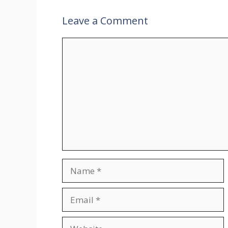
Leave a Comment
Comment
Name
Email
Website