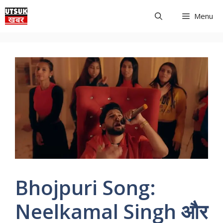
Skip
Menu
to
content
Bhojpuri Song:
Neelkamal Singh और