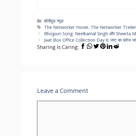
Categories
बॉलीवुड न्यूज़
Tags
The Networker movie
,
The Networker Treile
Bhojpuri Song: Neelkamal Singh और Shweta Mahara क
Jaat Box Office Collection Day 6: जाट का क्रेज जारी, व
Sharing Is Caring:
Leave a Comment
Comment