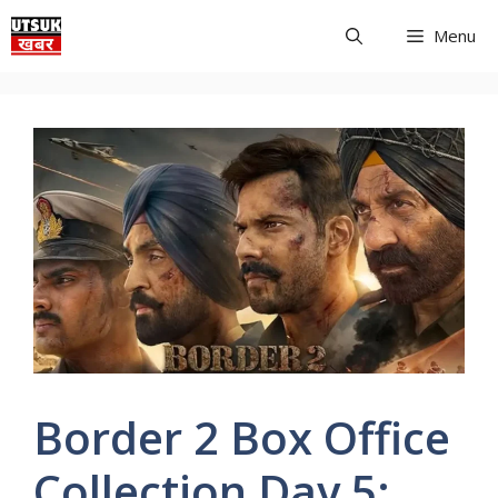
Skip
Menu
to
content
Border 2 Box Office
Collection Day 5: