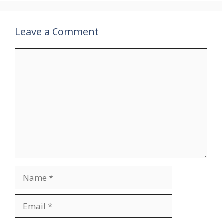
Leave a Comment
Comment
Name
Email