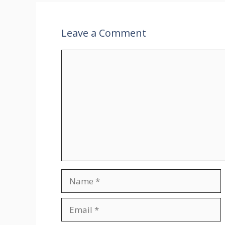
Leave a Comment
Comment
Name
Email