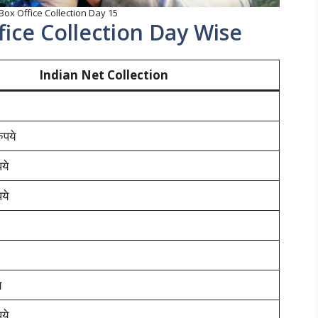
x Office Collection Day 15
ce Collection Day Wise
Indian Net Collection
ुपये
ये
ये
े
ये