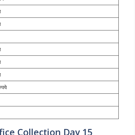
े
े
े
े
े
ुपये
ce Collection Day 15