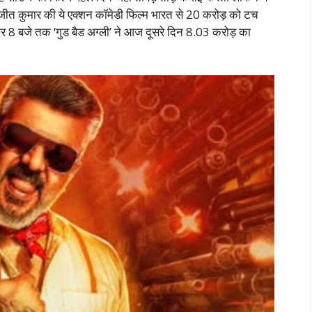
अजीत कुमार की ये एक्शन कॉमेडी फिल्म भारत से 20 करोड़ को टच
ार 8 बजे तक ‘गुड बैड अग्ली’ ने आज दूसरे दिन 8.03 करोड़ का