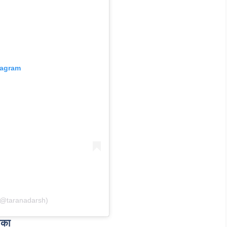
tagram
(@taranadarsh)
ौका