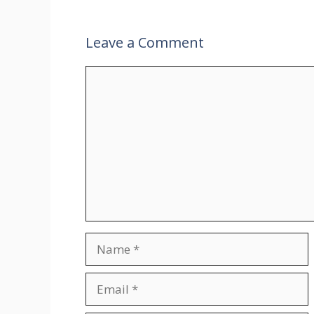
Leave a Comment
Comment
Name
Email