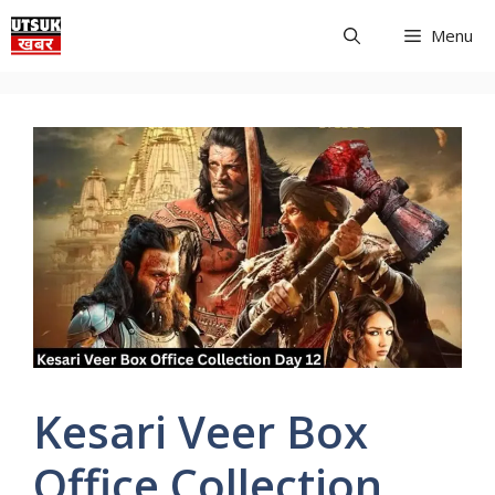
Skip
Menu
to
content
Kesari Veer Box
Office Collection