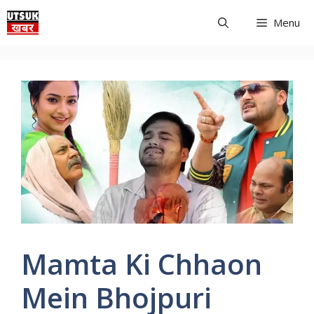
Skip
Menu
to
content
Mamta Ki Chhaon
Mein Bhojpuri