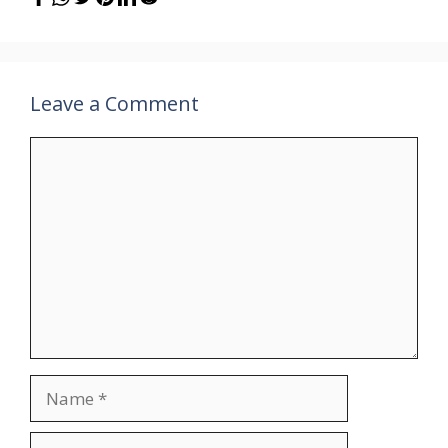
Leave a Comment
Comment
Name
Email