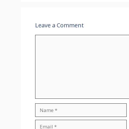
Leave a Comment
Comment
Name
Email