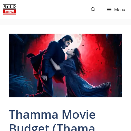
Skip
Menu
to
content
Thamma Movie
Budget (Thama